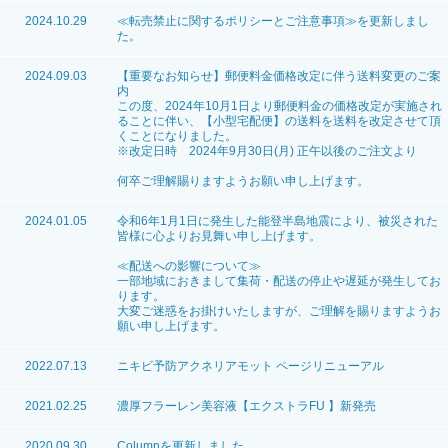
2024.10.29
≪転売禁止に関するポリシーとご注意事項≫
を更新しまし
た。
2024.09.03
【重要なお知らせ】郵便料金価格改定に伴う送料変更のご案
内
この度、2024年10月1日より郵便料金の価格改定が実施され
ることに伴い、【小型宅配便】の送料を送料を改定させて頂
くことになりました。
※改定日時 2024年9月30日(月) 正午以後のご注文より
何卒ご理解賜りますようお願い申し上げます。
2024.01.05
令和6年1月1日に発生した能登半島地震により、被災された
皆様に心よりお見舞い申し上げます。
≪配送への影響について≫
一部地域におきまして集荷・配送の停止や遅延が発生してお
ります。
大変ご迷惑をお掛けいたしますが、ご理解を賜りますようお
願い申し上げます。
2022.07.13
ニキビ予防アクネリアモット ページリニューアル
2021.02.25
濃厚フラーレン美容液【エクストラFU 】新発売
2020.09.30
Columnを更新しました。