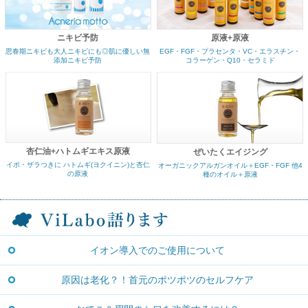
ニキビ予防
原液+原液
思春期ニキビも大人ニキビにも◎肌に優しい無
EGF・FGF・プラセンタ・VC・エラスチン・
添加ニキビ予防
コラーゲン・Q10・セラミド
杏仁油+ハトムギエキス原液
ぜいたくエイジング
イボ・ザラつきに ハトムギ(ヨクイニン)と杏仁
オーガニックアルガンオイル＋EGF・FGF 他4
の原液
種のオイル＋原液
イオン導入でのご使用について
原因は老化？！首元のポツポツのセルフケア