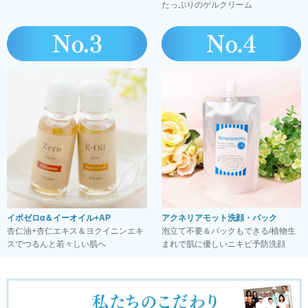
たっぷりのゲルクリーム
イポゼロα＆イーオイル+AP
アクネリアモット洗顔・パック
杏仁油+杏仁エキス＆ヨクイニンエキ
泡立て不要＆パックもできる/植物生
スでつるんと若々しい肌へ
まれで肌に優しいニキビ予防洗顔