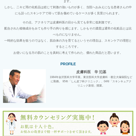
ます。
しかし、二キビ用の化粧品は総じて刺激の強いものが多く、当院へおみえになる患者さんの中
にも誤ったスキンケアで却って肌を傷めているケースが多く見受けられます。
その点、アクネリアは皮膚科医の目から見ても非常に低刺激です。
配合された植物成分をみても作り手の拘りを感じます。しかもその濃度は通常の化粧品とは比
べものになりません。
一時的な効果を狙うのではなく、肌自体の力を育てるというその理念は、スキンケアの理想と
するところです。
お使いになる方の肌のことを真剣に考えて作られた、優れた商品だと思います。
PROFILE
皮膚科医 辛 氾基
1984年金沢医科大学卒業。東京医科大学皮膚科・都立大塚病院など
に勤務。 95年「しん皮フ科クリニック」、04年「スキンキュアク
リニック新宿」開業。