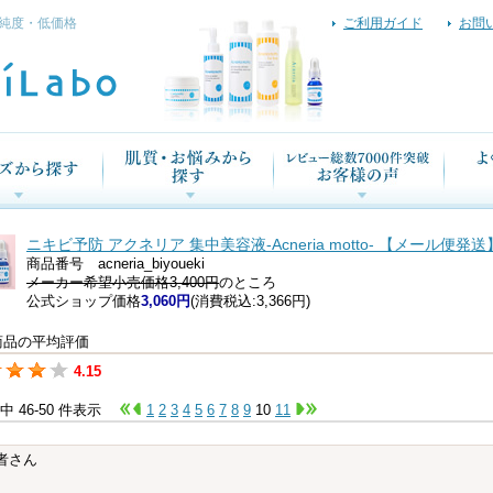
純度・低価格
ご利用ガイド
お問
ニキビ予防 アクネリア 集中美容液-Acneria motto- 【メール便発送
商品番号 acneria_biyoueki
メーカー希望小売価格3,400円
のところ
公式ショップ価格
3,060円
(消費税込:3,366円)
商品の平均評価
4.15
件中 46-50 件表示
1
2
3
4
5
6
7
8
9
10
11
者さん