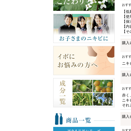
おす
【低
【使
【保
【内
【そ
購入
おす
ニキ
購入
おす
赤く
ニキ
それ
購入
おす