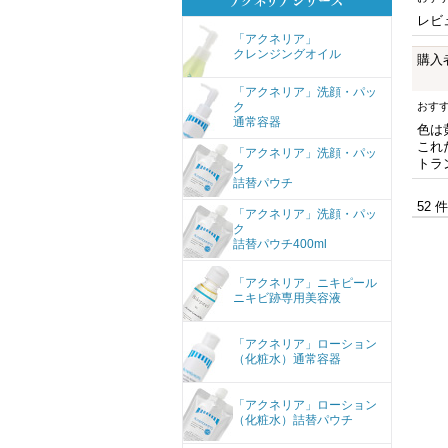
レビ
「アクネリア」
クレンジングオイル
購入
「アクネリア」洗顔・パッ
ク
おす
通常容器
色は
これ
「アクネリア」洗顔・パッ
トラ
ク
詰替パウチ
52 
「アクネリア」洗顔・パッ
ク
詰替パウチ400ml
「アクネリア」ニキピール
ニキビ跡専用美容液
「アクネリア」ローション
（化粧水）通常容器
「アクネリア」ローション
（化粧水）詰替パウチ