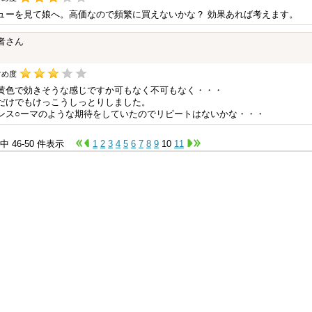
ューを見て娘へ。高価なので頻繁に買えないかな？ 効果あれば考えます。
者さん
すめ度
黄色で効きそうな感じですか可もなく不可もなく・・・
だけでもけっこうしっとりしました。
ンス○ーマのような期待をしていたのでリピートはないかな・・・
件中 46-50 件表示
1
2
3
4
5
6
7
8
9
10
11