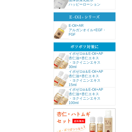
濃厚原液化粧水
ハッピーローション
E-Oil+AR
アルガンオイル+EGF・
FGF
イポゼロα＆E-Oil+AP
杏仁油+杏仁エキス
・ヨクイニンエキス
30ml
イポゼロα＆E-Oil+AP
杏仁油+杏仁エキス
・ヨクイニンエキス
15ml
イポゼロα＆E-Oil+AP
杏仁油+杏仁エキス
・ヨクイニンエキス
100ml