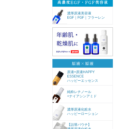
濃厚原液美容液
EGF｜FGF｜フラーレン
原液×原液HAPPY
ESSENCE
ハッピーエッセンス
純粋レチノール
+ナイアシンアミド
濃厚原液化粧水
ハッピーローション
【詰替パウチ】