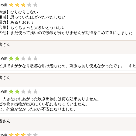
すめ度
刺激】ひりひりしない
用感】思っていたほどべたべたしない
湿力】あるとおもう
容量】もうちょっと大きいとうれしい
の他】まだ使って浅いので効果が分かりませんが期待をこめて３にしました
者さん
すめ度
ビ肌ですがかなり敏感な肌状態なため、刺激もあり使えなかったです。ニキ
者さん
すめ度
、大きなはれあがった吹き出物には何ら効果ありません。
ビや吹き出物が出来にくい肌にもなっていません。
と、外箱がなかったのが不安になりました。
者さん
すめ度