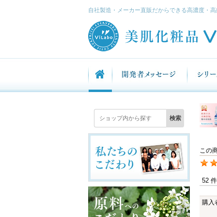
自社製造・メーカー直販だからできる高濃度・高
この
52 
購入