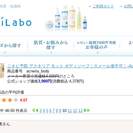
純度・低価格
ご利用ガイド
お問
ニキビ予防 アクネリア モット ボディソープ｜※メール便不可｜-Acneri
商品番号 acneria_body
メーカー希望小売価格4,600円
のところ
公式ショップ価格
3,980円
(消費税込:4,378円)
商品の平均評価
4.07
件中 46-50 件表示
3
4
5
6
7
8
9
10
11
12
13
者さん