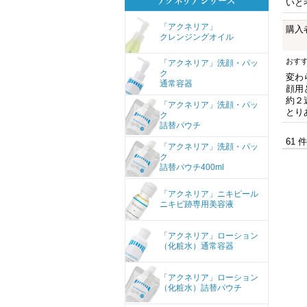
いと
「アクネリア」
購入
クレンジングオイル
おす
「アクネリア」洗顔・パッ
ク
変わ
通常容器
顔用
約２
「アクネリア」洗顔・パッ
とり
ク
詰替パウチ
61 
「アクネリア」洗顔・パッ
ク
詰替パウチ400ml
「アクネリア」ニキピール
ニキビ跡専用美容液
「アクネリア」ローション
（化粧水）通常容器
「アクネリア」ローション
（化粧水）詰替パウチ