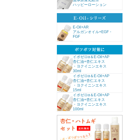
濃厚原液化粧水
ハッピーローション
E-Oil+AR
アルガンオイル+EGF・
FGF
イポゼロα＆E-Oil+AP
杏仁油+杏仁エキス
・ヨクイニンエキス
30ml
イポゼロα＆E-Oil+AP
杏仁油+杏仁エキス
・ヨクイニンエキス
15ml
イポゼロα＆E-Oil+AP
杏仁油+杏仁エキス
・ヨクイニンエキス
100ml