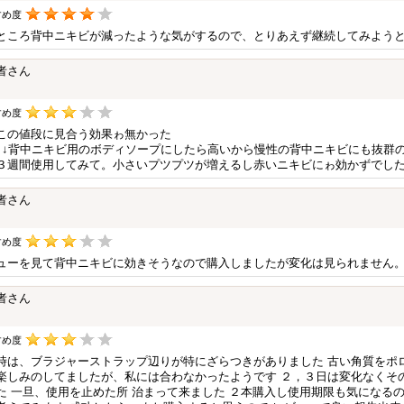
すめ度
ところ背中ニキビが減ったような気がするので、とりあえず継続してみよう
者さん
すめ度
この値段に見合う効果ゎ無かった
↓↓背中ニキビ用のボディソープにしたら高いから慢性の背中ニキビにも抜群
３週間使用してみて。小さいプツプツが増えるし赤いニキビにゎ効かずでし
者さん
すめ度
ューを見て背中ニキビに効きそうなので購入しましたが変化は見られません
者さん
すめ度
時は、ブラジャーストラップ辺りが特にざらつきがありました 古い角質をポ
楽しみのしてましたが、私には合わなかったようです ２，３日は変化なくその後
た 一旦、使用を止めた所 治まって来ました ２本購入し使用期限も気になる