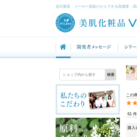
自社製造・メーカー直販だからできる高濃度・高
この
61 
購入