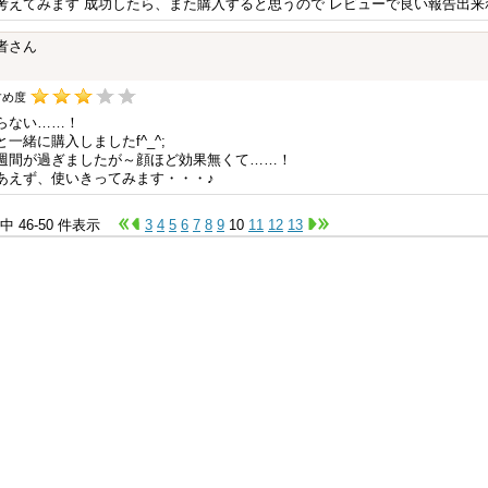
考えてみます 成功したら、また購入すると思うので レビューで良い報告出来
者さん
すめ度
らない……！
と一緒に購入しましたf^_^;
週間が過ぎましたが～顔ほど効果無くて……！
あえず、使いきってみます・・・♪
件中 46-50 件表示
3
4
5
6
7
8
9
10
11
12
13