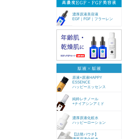
濃厚原液美容液
EGF｜FGF｜フラーレン
原液×原液HAPPY
ESSENCE
ハッピーエッセンス
純粋レチノール
+ナイアシンアミド
濃厚原液化粧水
ハッピーローション
【詰替パウチ】