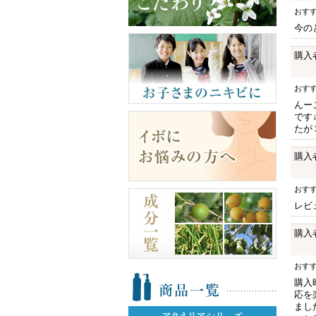
おす
今の
購入
おす
んー
です
たが
購入
おす
レビ
購入
おす
購入
応を
まし