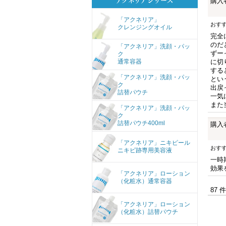
購入
「アクネリア」
おす
クレンジングオイル
完全
のだ
「アクネリア」洗顔・パッ
ずー
ク
通常容器
に切
する
「アクネリア」洗顔・パッ
とい
ク
出戻
詰替パウチ
一気
また
「アクネリア」洗顔・パッ
ク
詰替パウチ400ml
購入
「アクネリア」ニキピール
おす
ニキビ跡専用美容液
一時
効果
「アクネリア」ローション
（化粧水）通常容器
87 
「アクネリア」ローション
（化粧水）詰替パウチ