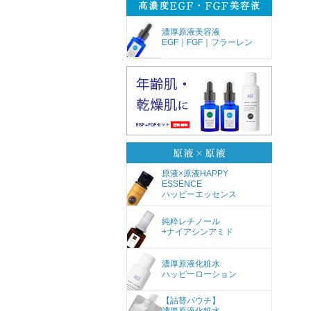
濃厚原液美容液
EGF｜FGF｜フラーレン
原液×原液HAPPY
ESSENCE
ハッピーエッセンス
純粋レチノール
+ナイアシンアミド
濃厚原液化粧水
ハッピーローション
【詰替パウチ】