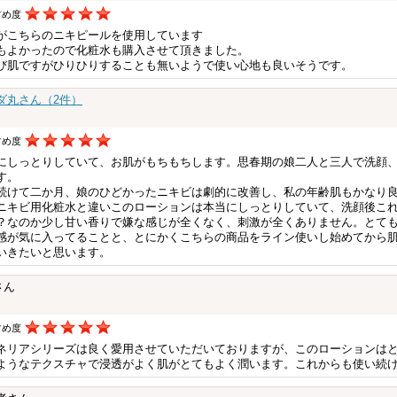
すめ度
がこちらのニキピールを使用しています
もよかったので化粧水も購入させて頂きました。
び肌ですがひりひりすることも無いようで使い心地も良いそうです。
ダ丸さん（2件）
すめ度
にしっとりしていて、お肌がもちもちします。思春期の娘二人と三人で洗顔
す。
続けて二か月、娘のひどかったニキビは劇的に改善し、私の年齢肌もかなり
ニキビ用化粧水と違いこのローションは本当にしっとりしていて、洗顔後こ
？なのか少し甘い香りで嫌な感じが全くなく、刺激が全くありません。とて
感が気に入ってることと、とにかくこちらの商品をライン使いし始めてから
いきたいと思います。
さん
すめ度
ネリアシリーズは良く愛用させていただいておりますが、このローションは
ようなテクスチャで浸透がよく肌がとてもよく潤います。これからも使い続