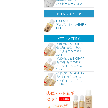
濃厚原液化粧水
ハッピーローション
E-Oil+AR
アルガンオイル+EGF・
FGF
イポゼロα＆E-Oil+AP
杏仁油+杏仁エキス
・ヨクイニンエキス
30ml
イポゼロα＆E-Oil+AP
杏仁油+杏仁エキス
・ヨクイニンエキス
15ml
イポゼロα＆E-Oil+AP
杏仁油+杏仁エキス
・ヨクイニンエキス
100ml