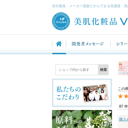
自社製造・メーカー直販だからできる高濃度・高
この
87 
購入