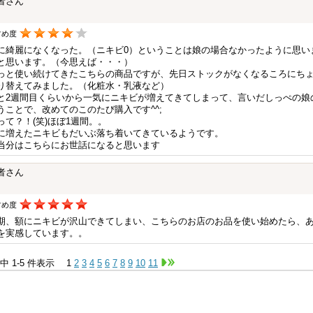
者さん
すめ度
に綺麗になくなった。（ニキビ0）ということは娘の場合なかったように思い
と思います。（今思えば・・・）
っと使い続けてきたこちらの商品ですが、先日ストックがなくなるころにち
り替えてみました。（化粧水・乳液など）
と2週間目くらいから一気にニキビが増えてきてしまって、言いだしっぺの娘
うことで、改めてのこのたび購入です^^;
って？！(笑)ほぼ1週間。。
に増えたニキビもだいぶ落ち着いてきているようです。
当分はこちらにお世話になると思います
者さん
すめ度
期、額にニキビが沢山できてしまい、こちらのお店のお品を使い始めたら、
を実感しています。。
件中 1-5 件表示
1
2
3
4
5
6
7
8
9
10
11