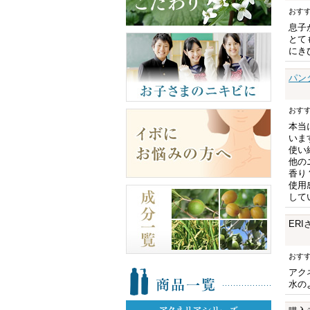
おす
息子
とて
にき
パン
おす
本当
いま
使い
他の
香り
使用
して
ERI
おす
アク
水の