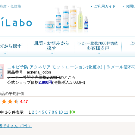
純度・低価格
ご利用ガイド
お問
ニキビ予防 アクネリア モット ローション(化粧水)｜※メール便不可｜-Acn
商品番号 acneria_lotion
メーカー希望小売価格2,800円
のところ
公式ショップ価格
2,800円
(消費税込:3,080円)
商品の平均評価
4.47
件中 1-5 件表示
1
2
3
4
5
6
7
8
9
10
11
者ですさん（1件）