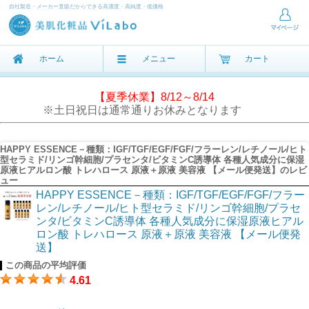
自社製造・メーカー直販だからできる高濃度・高純度・低価格
ホーム
メニュー
カート
【夏季休業】8/12～8/14
※土日祝日は通常通りお休みとなります
HAPPY ESSENCE－種類：IGF/TGF/EGF/FGF/フラーレン/レチノール/ヒト
型セラミド/リンゴ幹細胞/プラセンタ/ビタミンC誘導体 各種人気成分に保湿
原液ヒアルロン酸 トレハロース 原液＋原液 美容液 【メール便発送】のレビ
ュー
HAPPY ESSENCE－種類：IGF/TGF/EGF/FGF/フラー
レン/レチノール/ヒト型セラミド/リンゴ幹細胞/プラセ
ンタ/ビタミンC誘導体 各種人気成分に保湿原液ヒアル
ロン酸 トレハロース 原液＋原液 美容液 【メール便発
送】
この商品の平均評価
4.61