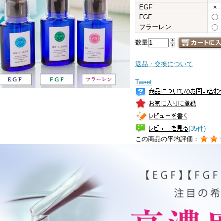
EGF
×
FGF
フラーレン
数量
返品・交換について
Tweet
(35件)
この商品の平均評価：