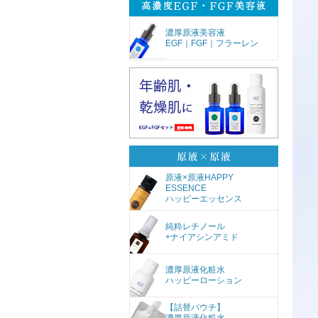
濃厚原液美容液
EGF｜FGF｜フラーレン
原液×原液HAPPY
ESSENCE
ハッピーエッセンス
純粋レチノール
+ナイアシンアミド
濃厚原液化粧水
ハッピーローション
【詰替パウチ】