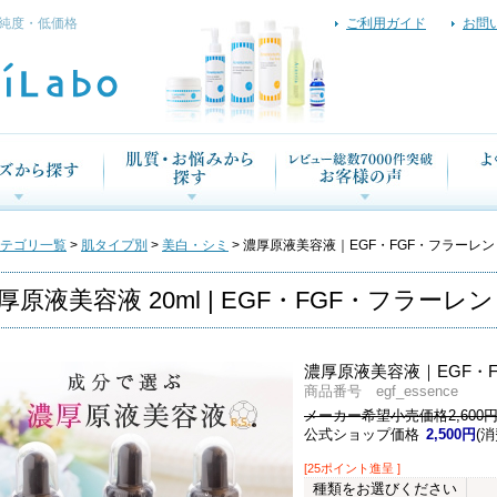
純度・低価格
ご利用ガイド
お問
テゴリ一覧
>
肌タイプ別
>
美白・シミ
> 濃厚原液美容液｜EGF・FGF・フラーレ
厚原液美容液 20ml | EGF・FGF・フラーレン
濃厚原液美容液｜EGF・
商品番号 egf_essence
メーカー希望小売価格2,600
公式ショップ価格
2,500円
(消
[25ポイント進呈 ]
種類をお選びください