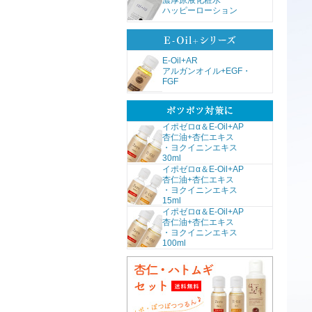
濃厚原液化粧水
ハッピーローション
E-Oil+AR
アルガンオイル+EGF・
FGF
イポゼロα＆E-Oil+AP
杏仁油+杏仁エキス
・ヨクイニンエキス
30ml
イポゼロα＆E-Oil+AP
杏仁油+杏仁エキス
・ヨクイニンエキス
15ml
イポゼロα＆E-Oil+AP
杏仁油+杏仁エキス
・ヨクイニンエキス
100ml