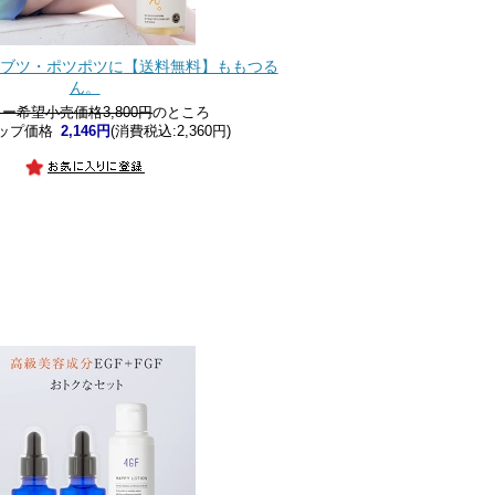
ブツ・ポツポツに
【送料無料】ももつる
ん。
ー希望小売価格3,800円
のところ
ップ価格
2,146円
(消費税込:2,360円)