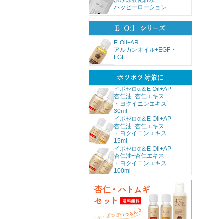
濃厚原液化粧水
ハッピーローション
E-Oil+AR
アルガンオイル+EGF・
FGF
イポゼロα＆E-Oil+AP
杏仁油+杏仁エキス
・ヨクイニンエキス
30ml
イポゼロα＆E-Oil+AP
杏仁油+杏仁エキス
・ヨクイニンエキス
15ml
イポゼロα＆E-Oil+AP
杏仁油+杏仁エキス
・ヨクイニンエキス
100ml