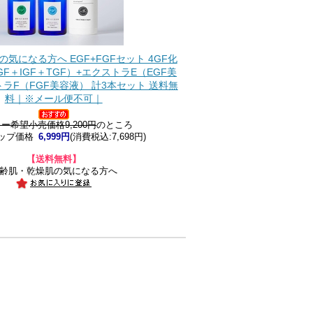
気になる方へ EGF+FGFセット 4GF化
GF＋IGF＋TGF）+エクストラE（EGF美
ラF（FGF美容液） 計3本セット 送料無
料｜※メール便不可｜
ー希望小売価格9,200円
のところ
ップ価格
6,999円
(消費税込:7,698円)
【送料無料】
齢肌・乾燥肌の気になる方へ