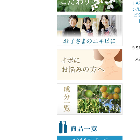
HA
ン/
ビ
※S
大