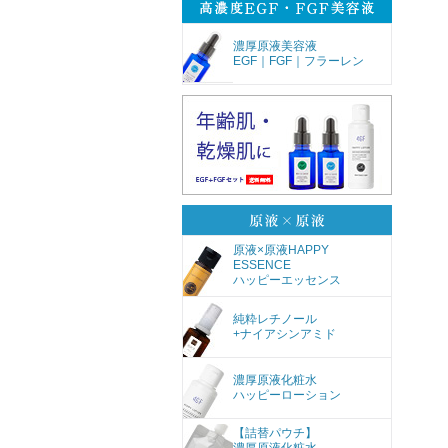
濃厚原液美容液
EGF｜FGF｜フラーレン
原液×原液HAPPY
ESSENCE
ハッピーエッセンス
純粋レチノール
+ナイアシンアミド
濃厚原液化粧水
ハッピーローション
【詰替パウチ】