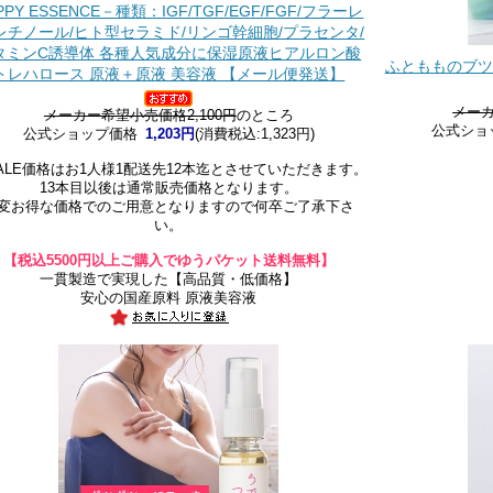
PPY ESSENCE－種類：IGF/TGF/EGF/FGF/フラーレ
レチノール/ヒト型セラミド/リンゴ幹細胞/プラセンタ/
タミンC誘導体 各種人気成分に保湿原液ヒアルロン酸
ふともものブツ
トレハロース 原液＋原液 美容液 【メール便発送】
メーカ
メーカー希望小売価格2,100円
のところ
公式ショ
公式ショップ価格
1,203円
(消費税込:1,323円)
ALE価格はお1人様1配送先12本迄とさせていただきます。
13本目以後は通常販売価格となります。
変お得な価格でのご用意となりますので何卒ご了承下さ
い。
【税込5500円以上ご購入でゆうパケット送料無料】
一貫製造で実現した【高品質・低価格】
安心の国産原料 原液美容液