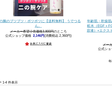
の腕のブツブツ・ポツポツに
【送料無料】 うでつる
年齢肌・乾燥肌の
ん。
粧水（EGF＋F
容液）+エクスト
メーカー希望小売価格3,800円
のところ
公式ショップ価格
2,146円
(消費税込:2,360円)
メーカ
公式ショ
年
中 1-4 件表示