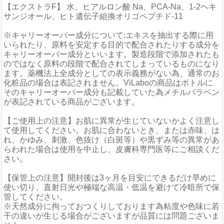
【エクストラF】 水、ヒアルロン酸 Na、PCA-Na、1-2ヘキ
サンジオール、ヒト遺伝子組換オリゴペプチド-11
※キャリーオーバー成分について:エキスを抽出する際に用
いられたり、原料を安定する目的で配合されたりする成分を
キャリーオーバー成分といいます。製造段階で添加されたも
のではなく原料の段階で配合されてしまっているものになり
ます。薬機法上全成分としての表示義務がない為、通常のお
化粧品の場合は表記されません。ViLaboの商品はボトルに
そのキャリーオーバー成分も記載していた為メチルパラベン
が表記されている商品がございます。
【ご使用上の注意】お肌に異常が生じていないかよく注意し
て使用してください。お肌に合わないとき、または赤味、は
れ、かゆみ、刺激、色抜け（白斑等）や黒ずみ等の異常があ
らわれた場合は使用を中止し、皮膚科専門医等にご相談くだ
さい。
【保管上の注意】開封後は3ヶ月を目安にできるだけ早めに
使い切り、直射日光や極端な高温・低温を避けて冷暗所で保
管してください。
※天然成分に拘っておつくりしております為粘度や色味に若
干の違いが生じる場合がございますが品質には問題ございま