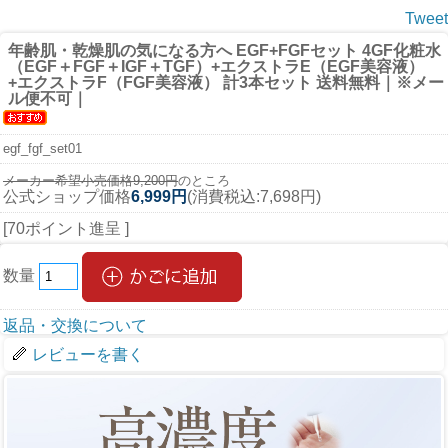
Tweet
年齢肌・乾燥肌の気になる方へ EGF+FGFセット 4GF化粧水
（EGF＋FGF＋IGF＋TGF）+エクストラE（EGF美容液）
+エクストラF（FGF美容液） 計3本セット 送料無料｜※メー
ル便不可｜
egf_fgf_set01
メーカー希望小売価格9,200円
のところ
公式ショップ価格
6,999円
(消費税込:7,698円)
[70ポイント進呈 ]
数量
返品・交換について
レビューを書く