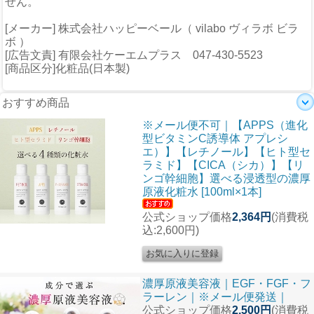
せん。
[メーカー] 株式会社ハッピーベール（ vilabo ヴィラボ ビラ
ボ ）
[広告文責] 有限会社ケーエムプラス 047-430-5523
[商品区分]化粧品(日本製)
おすすめ商品
※メール便不可｜【APPS（進化
型ビタミンC誘導体 アプレシ
エ）】【レチノール】【ヒト型セ
ラミド】【CICA（シカ）】【リ
ンゴ幹細胞】選べる浸透型の濃厚
原液化粧水 [100ml×1本]
公式ショップ価格
2,364円
(消費税
込:2,600円)
濃厚原液美容液｜EGF・FGF・フ
ラーレン｜※メール便発送｜
公式ショップ価格
2,500円
(消費税