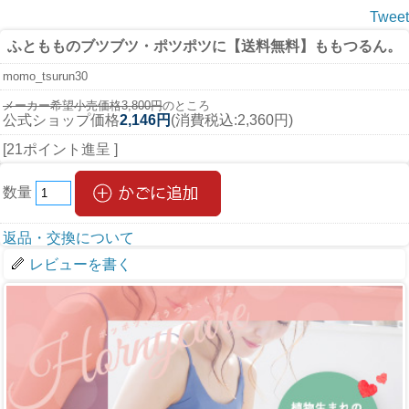
Tweet
ふともものブツブツ・ポツポツに
【送料無料】ももつるん。
momo_tsurun30
メーカー希望小売価格3,800円
のところ
公式ショップ価格
2,146円
(消費税込:2,360円)
[21ポイント進呈 ]
数量
返品・交換について
レビューを書く