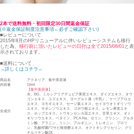
2本で送料無料・初回限定30日間返金保証
(※返金保証制度注意事項←必ずご確認下さい)
■レビューについて
2015年8月のHPリニューアルに伴いレビューシステムも移行
した為、
移行前に頂いたレビューの日付は全て2015/08/01
と表
示されております。
■送料について
→詳しくはコチラ←
商品名
アクネリア 集中美容液
内容量
10ml
【集中美容液】
水、BG、ミルシアリアデュビア果実エキス、ダイズエキス、オウ
ゴンエキス、ユズエキス、ヨーグルト液（牛乳）、ケープアロエ
エキス、ヨモギエキス、セージ葉エキス、セイヨウオトギリソウ
エキス、サボンソウエキス、ゴボウ根エキス、レモン果実エキ
全成分
ス、ホップエキス、トウキンセンカ花エキス、甘草エキス、オト
ギリソウエキス、ベタイン、PCA-Na、セリン、グリシン、グルタ
ミン酸、アラニン、リシン、アルギニン、トレオニン、プロリ
ン、乳酸桿菌/ワサビ根発酵エキス、オクトキシグリセリン、グリ
チルリチン酸2K