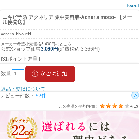
Tweet
ニキビ予防 アクネリア 集中美容液-Acneria motto- 【メー
ル便発送】
acneria_biyoueki
メーカー希望小売価格3,400円
のところ
公式ショップ価格
3,060円
(消費税込:3,366円)
[31ポイント進呈 ]
数量
返品・交換について
レビュー件数：
52件
この商品の平均評価：
4.15