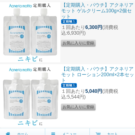
【定期購入・パウチ】アクネリア
モット ゲルクリーム100g×2個セ
ット
１回あたり
6,300円
(消費税
込:6,930円)
【定期購入・パウチ】アクネリア
モット ローション200ml×2本セッ
ト
１回あたり
5,040円
(消費税
込:5,544円)
ホーム
メニュー
カート