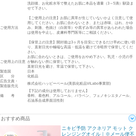
洗顔後、お化粧水等で整えたお肌に本品を適量（3～5滴）馴染ま
せて下さい。
【ご使用上の注意】お肌に異常が生じていないかよく注意して使
用してください。お肌に合わないとき、または赤味、はれ、かゆ
ご使用方法
み、刺激、色抜け（白斑等）や黒ずみ等の異常があらわれた場合
は使用を中止し、皮膚科専門医等にご相談ください。
【保管上の注意】開封後は3ヶ月を目安にできるだけ早めに使い切
り、直射日光や極端な高温・低温を避けて冷暗所で保管してくだ
さい。
お肌に合わないときは、ご使用をおやめ下さい。乳児・小児の手
ご使用上の注意
が触れない所に保管して下さい。
直射日光を避け、常温で保管して下さい。
製造国
日本
区 分
化粧品
広告文責・
株式会社ハッピーベール(美肌化粧品ViLabo事業部)
製造販売元
【下記の成分は使用しておりません】
備 考
香料、着色料、アルコール、パラベン、フェノキシエタノール、
石油系合成界面活性剤
おすすめ商品
ニキビ予防 アクネリア モット ク
レンジングオイル｜※メール便不