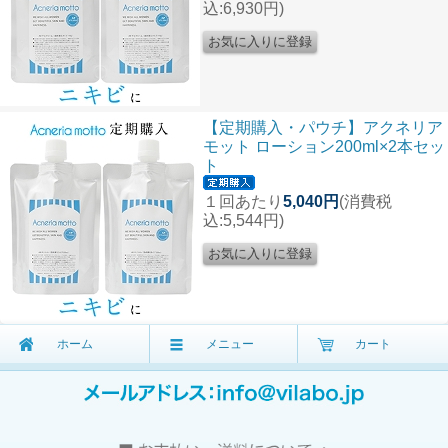
込:6,930円)
【定期購入・パウチ】アクネリア
モット ローション200ml×2本セッ
ト
１回あたり
5,040円
(消費税
込:5,544円)
ホーム
メニュー
カート