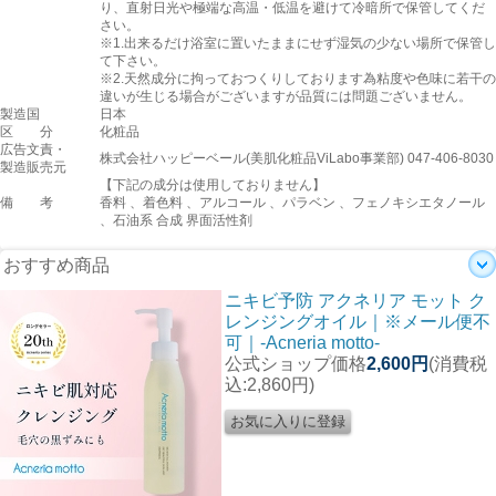
り、直射日光や極端な高温・低温を避けて冷暗所で保管してくだ
さい。
※1.出来るだけ浴室に置いたままにせず湿気の少ない場所で保管し
て下さい。
※2.天然成分に拘っておつくりしております為粘度や色味に若干の
違いが生じる場合がございますが品質には問題ございません。
製造国
日本
区 分
化粧品
広告文責・
株式会社ハッピーベール(美肌化粧品ViLabo事業部) 047-406-8030
製造販売元
【下記の成分は使用しておりません】
備 考
香料 、着色料 、アルコール 、パラベン 、フェノキシエタノール
、石油系 合成 界面活性剤
おすすめ商品
ニキビ予防 アクネリア モット ク
レンジングオイル｜※メール便不
可｜-Acneria motto-
公式ショップ価格
2,600円
(消費税
込:2,860円)