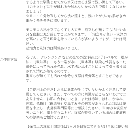
するように馴染ませてから水又はぬるま湯で洗い流して下さい。
（力を入れずに手が触れるか触れないか位の力で優しくなじませ
ましょう）
☆５～１０分放置してから洗い流すと、洗い上がりのお肌がきめ
細かくモチモチに潤います。
モコモコの泡を立てなくても大丈夫！泡立ちが無くても汚れや余
分な皮脂は充分落とすことができます。 「泡立ちが良い＝洗浄力
が高い」と言う印象を持っている方が多いようですが、それは間
違い。
起泡力と洗浄力は関係ありません。
石けん 、クレンジング などの全ての洗浄剤は分子レベルで一端が
ご使用方法
油に（親油基）、もう一端が水に（親水基）馴染む性質をもった
成分によって汚れを包み、水で洗い流すことによって引っ張り出
されて汚れが落ちるのです。
泡立ちが無くても汚れや余分な皮脂は充分落とすことができま
す。
【ご使用上の注意】お肌に異常が生じていないかよく注意して使
用してください。また、すべての方に刺激が起こらないわけでは
ありません。お肌に合わないとき、または赤味、はれ、かゆみ、
刺激、色抜け（白斑等）や黒ずみ等の異常があらわれた場合は使
用を中止し、皮膚科専門医等にご相談ください。※ 赤みや炎症が
強いニキビ、膿を伴うニキビ、症状が長引いている場合は皮膚科
での診察もご検討ください。
【保管上の注意】開封後は3ヶ月を目安にできるだけ早めに使い切