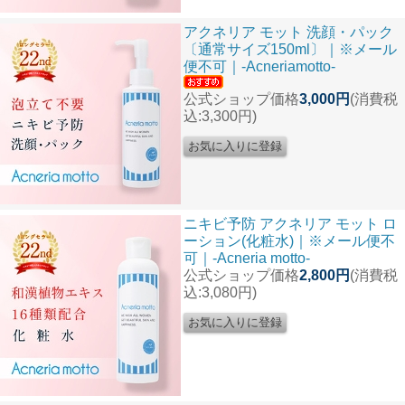
アクネリア モット 洗顔・パック
〔通常サイズ150ml〕｜※メール
便不可｜-Acneriamotto-
公式ショップ価格
3,000円
(消費税
込:3,300円)
ニキビ予防 アクネリア モット ロ
ーション(化粧水)｜※メール便不
可｜-Acneria motto-
公式ショップ価格
2,800円
(消費税
込:3,080円)