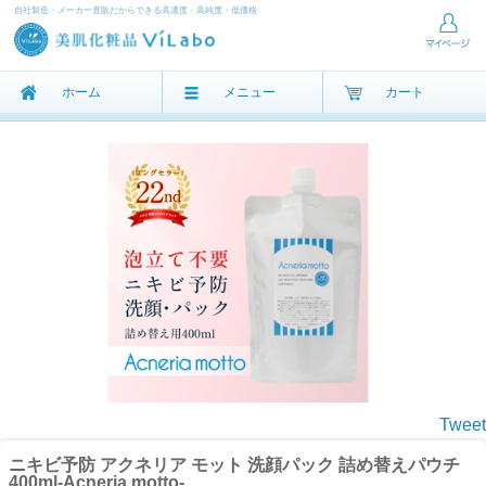
自社製造・メーカー直販だからできる高濃度・高純度・低価格
ホーム
メニュー
カート
Tweet
ニキビ予防 アクネリア モット 洗顔パック 詰め替えパウチ
400ml-Acneria motto-