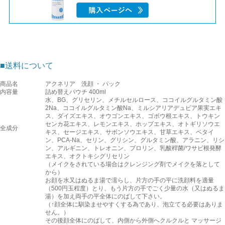
■送料について
商品名
アクネリア 洗顔 ・ パック
内容量
詰め替えパウチ 400ml
水、BG、グリセリン、メチルセルロース、ココイルグルタミン酸
2Na、ココイルグルタミン酸Na、ミルシアリアデュビア果実エキ
ス、ダイズエキス、オウゴンエキス、ゴボウ根エキス、トウキン
センカ花エキス、レモンエキス、ホップエキス、オトギリソウエ
全成分
キス、セージエキス、サボンソウエキス、甘草エキス、ベタイ
ン、PCA-Na、セリン、グリシン、グルタミン酸、アラニン、リシ
ン、アルギニン、トレオニン、プロリン、乳酸桿菌/ワサビ根発酵
エキス、オクトキシグリセリン
（メイクをされている場合はクレンジング剤でメイクを落として
から）
お顔を水又はぬるま湯で濡らし、片方の手の平に洗顔料を適量
（500円玉程度）とり、もう片方の手でごく少量の水（又はぬるま
湯）を加え両手の平全体にのばして下さい。
（↑顔全体に馴染ませやすくする為であり、泡立てる必要はありま
せん。）
その後顔全体にのばして、内側から外側へクルクルと マッサージ