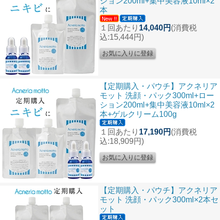
ション200ml+集中美容液10ml×2
本
１回あたり
14,040円
(消費税
込:15,444円)
【定期購入・パウチ】アクネリア
モット 洗顔・パック300ml+ロー
ション200ml+集中美容液10ml×2
本+ゲルクリーム100g
１回あたり
17,190円
(消費税
込:18,909円)
【定期購入・パウチ】アクネリア
モット 洗顔・パック300ml×2本セ
ット