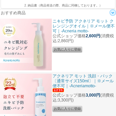
2. 納品書（商品発送の際、商品に同梱しております。）
おすすめ商品
ニキビ予防 アクネリア モット ク
レンジングオイル｜※メール便不
可｜-Acneria motto-
公式ショップ価格
2,600円
(消費税
込:2,860円)
アクネリア モット 洗顔・パック
〔通常サイズ150ml〕｜※メール
便不可｜-Acneriamotto-
公式ショップ価格
3,000円
(消費税
込:3,300円)