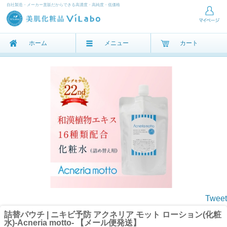
自社製造・メーカー直販だからできる高濃度・高純度・低価格
ホーム
メニュー
カート
Tweet
詰替パウチ | ニキビ予防 アクネリア モット ローション(化粧
水)-Acneria motto- 【メール便発送】