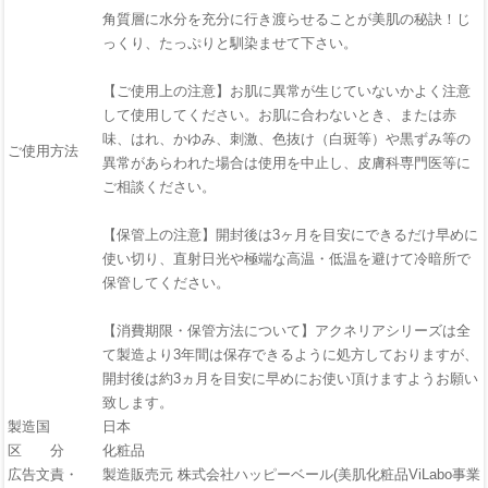
角質層に水分を充分に行き渡らせることが美肌の秘訣！じ
っくり、たっぷりと馴染ませて下さい。
【ご使用上の注意】お肌に異常が生じていないかよく注意
して使用してください。お肌に合わないとき、または赤
味、はれ、かゆみ、刺激、色抜け（白斑等）や黒ずみ等の
ご使用方法
異常があらわれた場合は使用を中止し、皮膚科専門医等に
ご相談ください。
【保管上の注意】開封後は3ヶ月を目安にできるだけ早めに
使い切り、直射日光や極端な高温・低温を避けて冷暗所で
保管してください。
【消費期限・保管方法について】アクネリアシリーズは全
て製造より3年間は保存できるように処方しておりますが、
開封後は約3ヵ月を目安に早めにお使い頂けますようお願い
致します。
製造国
日本
区 分
化粧品
広告文責・
製造販売元 株式会社ハッピーベール(美肌化粧品ViLabo事業