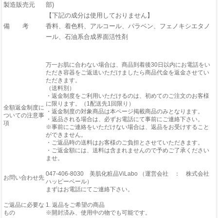
製造販売元
部)
【下記の成分は使用しておりません】
備 考
香料、着色料、アルコール、パラベン、フェノキシエタノ
ール、石油系合成界面活性剤
万一お肌に合わない場合は、商品到着後30日以内にお電話をい
ただき容器をご返送いただけましたら商品代金を返金させてい
ただきます。
（送料別）
・返金制度をご利用いただけるのは、初めてのご注文のお客様
に限ります。（1配送先1回限り）
全額返金制度に
・返金制度の対象商品は本ページ掲載商品のみとなります。
ついての注意事
・返品される場合は、必ずお電話にて事前にご連絡下さい。
項
※事前にご連絡をいただけない場合は、返品をお受けすること
ができません。
・ご返品時の送料はお客様のご負担とさせていただきます。
・ご返金額には、送料は含まれませんので予めご了承ください
ませ。
047-406-8030 美肌化粧品ViLabo （運営会社 ： 株式会社
お問い合わせ先
ハッピーベール）
まずはお電話にてご連絡下さい。
ご返品に必要な
1. 返品をご希望の商品
もの
※開封済み、使用中の物でも可能です。