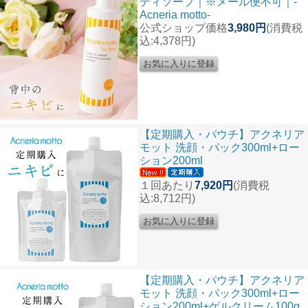
ディソープ｜※メール便不可｜-
Acneria motto-
公式ショップ価格
3,980円
(消費税
込:4,378円)
【定期購入・パウチ】アクネリア
モット 洗顔・パック300ml+ロー
ション200ml
１回あたり
7,920円
(消費税
込:8,712円)
【定期購入・パウチ】アクネリア
モット 洗顔・パック300ml+ロー
ション200ml+ゲルクリーム100g