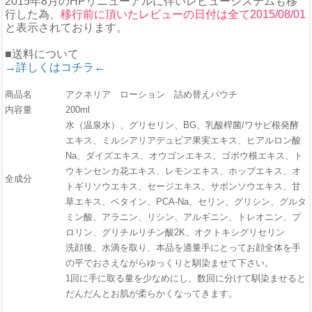
2015年8月のHPリニューアルに伴いレビューシステムも移
行した為、
移行前に頂いたレビューの日付は全て2015/08/01
と表示されております。
■送料について
→詳しくはコチラ←
商品名
アクネリア ローション 詰め替えパウチ
内容量
200ml
水（温泉水）、グリセリン、BG、乳酸桿菌/ワサビ根発酵
エキス、ミルシアリアデュビア果実エキス、ヒアルロン酸
Na、ダイズエキス、オウゴンエキス、ゴボウ根エキス、ト
ウキンセンカ花エキス、レモンエキス、ホップエキス、オ
全成分
トギリソウエキス、セージエキス、サボンソウエキス、甘
草エキス、ベタイン、PCA-Na、セリン、グリシン、グルタ
ミン酸、アラニン、リシン、アルギニン、トレオニン、プ
ロリン、グリチルリチン酸2K、オクトキシグリセリン
洗顔後、水滴を取り、本品を適量手にとってお顔全体を手
の平でおさえながらゆっくりと馴染ませて下さい。
1回に手に取る量を少なめにし、数回に分けて馴染ませると
だんだんとお肌が柔らかくなってきます。