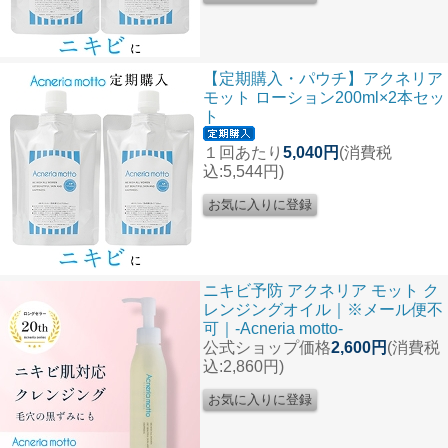
【定期購入・パウチ】アクネリア
モット ローション200ml×2本セッ
ト
１回あたり
5,040円
(消費税
込:5,544円)
ニキビ予防 アクネリア モット ク
レンジングオイル｜※メール便不
可｜-Acneria motto-
公式ショップ価格
2,600円
(消費税
込:2,860円)