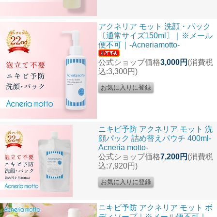
アクネリア モット 洗顔・パック
〔通常サイズ150ml〕｜※メール
便不可｜-Acneriamotto-
公式ショップ価格
3,000円
(消費税
込:3,300円)
ニキビ予防 アクネリア モット 洗
顔パック 詰め替えパウチ 400ml-
Acneria motto-
公式ショップ価格
7,200円
(消費税
込:7,920円)
ニキビ予防 アクネリア モット ボ
ディソープ｜※メール便不可｜-