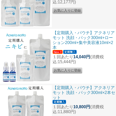
込:12,177円)
【定期購入・パウチ】アクネリア
モット 洗顔・パック300ml+ロー
ション200ml+集中美容液10ml×2
本
１回あたり
14,040円
(消費税
込:15,444円)
【定期購入・パウチ】アクネリア
モット 洗顔・パック300ml×2本セ
ット
１回あたり
10,800円
(消費税
込:11,880円)