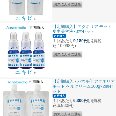
【定期購入】アクネリア モット
集中美容液×3本セット
１回あたり
9,180円
(消費税
込:10,098円)
【定期購入・パウチ】アクネリア
モット ゲルクリーム100g×2個セ
ット
１回あたり
6,300円
(消費税
込:6,930円)