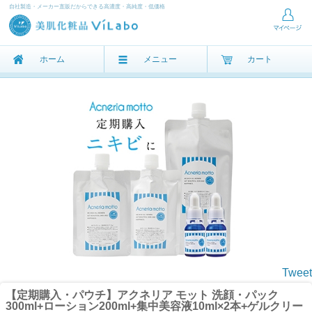
自社製造・メーカー直販だからできる高濃度・高純度・低価格
ホーム
メニュー
カート
Tweet
【定期購入・パウチ】アクネリア モット 洗顔・パック
300ml+ローション200ml+集中美容液10ml×2本+ゲルクリー