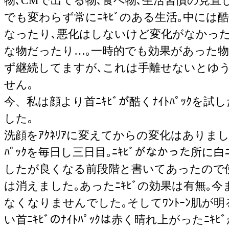
物､CMで出てる物､食べ物､生活習慣の見直
でも変わらず常にﾆｷﾋﾞのある生活｡中には
なったり､悪化はしないけど変化がなかっ
な物だったり…｡一時的でも効果があった
ず継続してますが､これは手離せないとゆ
せん｡
今、私は顔より首ﾆｷﾋﾞが酷くﾅｲﾄﾊﾟｯｸを試
した｡
洗顔をｱｸﾈﾘｱに変えてからの変化はありまし
ﾊﾟｯｸを毎日し三日目｡ﾆｷﾋﾞがなかった所に白ﾆｷ
したが良くなる前段階と書いてあったので
は消えました｡あったﾆｷﾋﾞの効果は有無｡今
なくなりませんでした｡そしてﾜﾝﾄｰﾝ肌が
い首ﾆｷﾋﾞのﾅｲﾄﾊﾟｯｸは赤く晴れ上がったﾆ