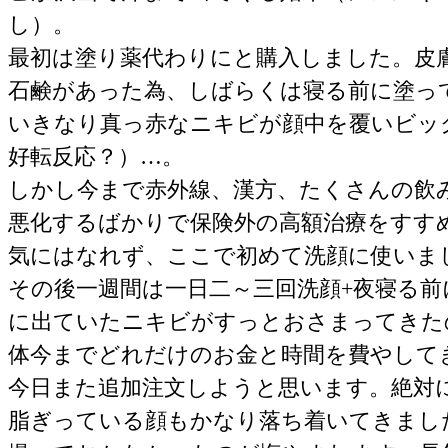
し）。
最初は塗り薬代わりにと購入しました。皮
石鹸があった為、しばらくは寝る前に塗っ
いきなり真っ赤なニキビが顔中を覆いビッ
好転反応？）…。
しかし今まで赤外線、漢方、たくさんの飲
悪化するばかりで保険外の高額治療をすす
気にはなれず、ここで初めて洗顔に使いま
その後一週間は一日二～三回洗顔+夜寝る
に出ていたニキビがすっとおさまってきた
体今までどれだけのお金と時間を費やして
今日また追加注文しようと思います。絶対
脂ぎっている顔もかなり落ち着いてきまし